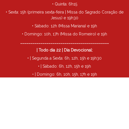
• Quinta: 6h15
• Sexta: 15h (primeira sexta-feira | Missa do Sagrado Coração de
Jesus) e 19h30
• Sábado: 12h (Missa Mariana) e 19h
• Domingo: 10h, 17h (Missa do Romeiro) e 19h
____________________________________________
| Todo dia 22 | Dia Devocional:
• | Segunda a Sexta: 6h, 12h, 15h e 19h30
• | Sábado: 6h, 12h, 15h e 19h
• | Domingo: 6h, 10h, 15h, 17h e 19h
____________________________________________
• Todo dia 29 | Missa de São Miguel: 19h30
Futuro Santuário Santa Rita de Cássia - Londrina
©
2026
| Todos
os direitos reservados.
Política de Privacidade
Termos de Uso