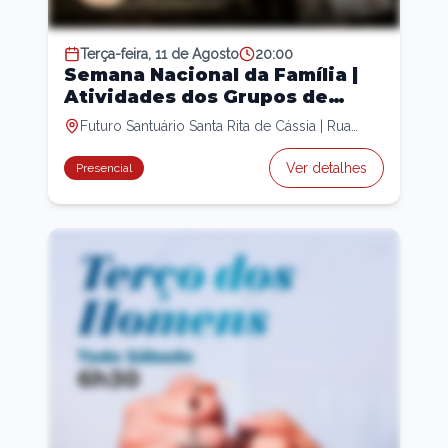
Terça-feira, 11 de Agosto
20:00
Semana Nacional da Família |
Atividades dos Grupos de
Oração
Futuro Santuário Santa Rita de Cássia | Rua
Pedro Abelardo, 70 - Jd. Califórnia Capela
Sagrada Família |Av. José Ventura Pinto, 599 -
Ver detalhes
Presencial
Jd, San Fernando