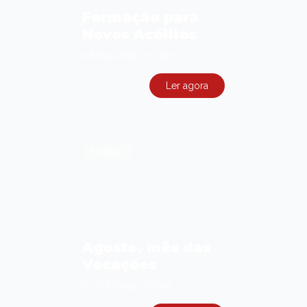
Formação para
Novos Acólitos
08/04/2026
•
5 min
Ler agora
Notícias
Agosto, mês das
Vocações
03/08/2026
•
5 min