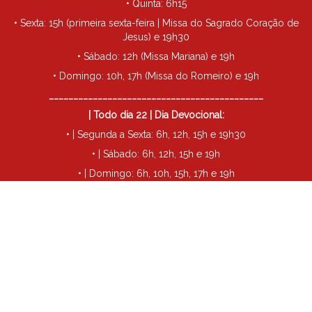
• Quinta: 6h15
• Sexta: 15h (primeira sexta-feira | Missa do Sagrado Coração de
Jesus) e 19h30
• Sábado: 12h (Missa Mariana) e 19h
• Domingo: 10h, 17h (Missa do Romeiro) e 19h
____________________________________________
| Todo dia 22 | Dia Devocional:
• | Segunda a Sexta: 6h, 12h, 15h e 19h30
• | Sábado: 6h, 12h, 15h e 19h
• | Domingo: 6h, 10h, 15h, 17h e 19h
____________________________________________
• Todo dia 29 | Missa de São Miguel: 19h30
Futuro Santuário Santa Rita de Cássia - Londrina
©
2026
| Todos
os direitos reservados.
Política de Privacidade
Termos de Uso