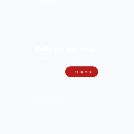
Notícias
Feliz Dia dos Pais
09/08/2026
•
5 min
Ler agora
Notícias