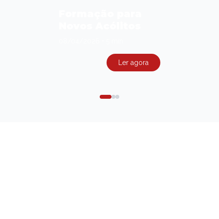
Formação para
Novos Acólitos
08/04/2026
•
5 min
Ler agora