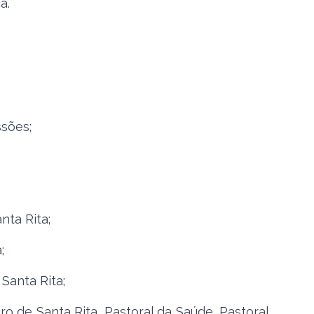
a.
sões;
nta Rita;
;
Santa Rita;
o de Santa Rita, Pastoral da Saúde, Pastoral