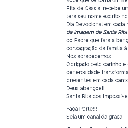
Você que se torna um Ben
Rita de Cássia, recebe 
terá seu nome escrito no
Dia Devocional em cada
da imagem de Santa Rit
a
do Padre que fará a ben
consagração da família à 
Nós agradecemos
Obrigado pelo carinho e
generosidade transforma
presentes em cada canto,
Deus abençoe!!
Santa Rita dos Impossívei
Faça Parte!!!
Seja um canal da graça!