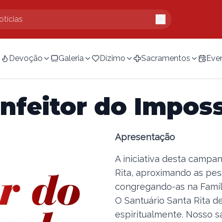
Devoção
Galeria
Dízimo
Sacramentos
Eve
feitor do Imposs
Apresentação
A iniciativa desta campa
Rita, aproximando as pes
congregando-as na Famíli
O Santuário Santa Rita de
espiritualmente. Nosso s