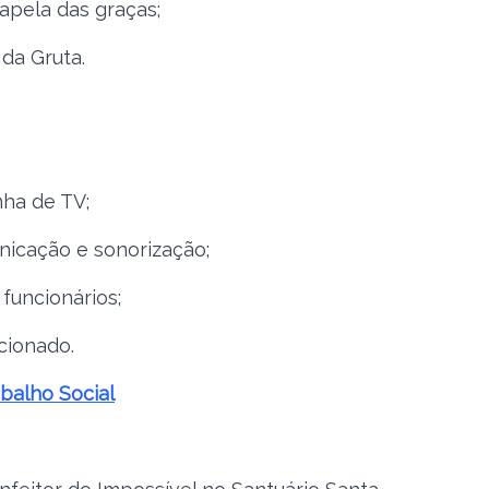
apela das graças;
da Gruta.
ha de TV;
icação e sonorização;
funcionários;
cionado.
abalho Social