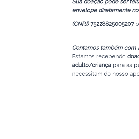
Sua doação pode ser fei
envelope diretamente no 
(CNPJ)
75228825005207
o
Contamos também com a 
Estamos recebendo
doaç
adulto/criança
para as p
necessitam do nosso apo