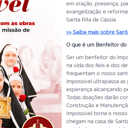
em oração, presença, pa
evangelização e reformas
Santa Rita de Cássia.
>> Saiba mais sobre Sant
O que é um Benfeitor do
Ser um benfeitor do impo
na vida dos fiéis e dos d
frequentam o nosso santu
impossível ultrapassa as
esperança alcançando pe
Todas doações darão con
Construção e Manutenção
Impossível torna o nosso
chegam na casa de Santa 