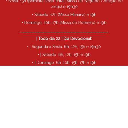
• Sexta: 15h (primeira sexta-feira | Missa do Sagrado Coração de
Jesus) e 19h30
• Sábado: 12h (Missa Mariana) e 19h
• Domingo: 10h, 17h (Missa do Romeiro) e 19h
____________________________________________
| Todo dia 22 | Dia Devocional:
• | Segunda a Sexta: 6h, 12h, 15h e 19h30
• | Sábado: 6h, 12h, 15h e 19h
• | Domingo: 6h, 10h, 15h, 17h e 19h
____________________________________________
• Todo dia 29 | Missa de São Miguel: 19h30
Futuro Santuário Santa Rita de Cássia - Londrina
©
2026
| Todos
os direitos reservados.
Política de Privacidade
Termos de Uso
De católicos para católicos
♥