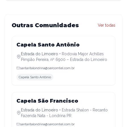
Outras Comunidades
Ver todas
Estrada do Limoeiro
Capela Santo Antônio
Estrada do Limoeiro
•
Rodovia Major Achilles
Pimpão Pereira, nº 6900 – Estrada do Limoeiro
santaritalondrina@sercomtel.com.br
Capela Santo Antônio
Estrada do Limoeiro
Capela São Francisco
Estrada do Limoeiro
•
Estrada Shalon - Recanto
Fazenda Nata - Londrina PR
santaritalondrina@sercomtel.com.br