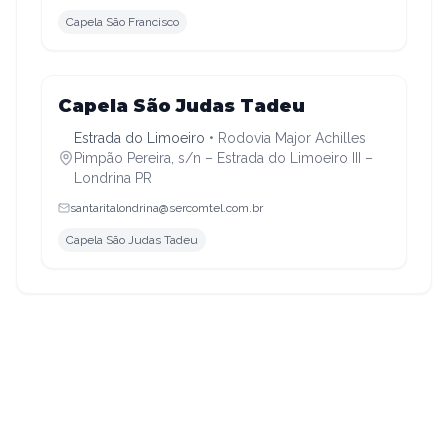
Capela São Francisco
Estrada do Limoeiro
Capela São Judas Tadeu
Estrada do Limoeiro
•
Rodovia Major Achilles
Pimpão Pereira, s/n – Estrada do Limoeiro III –
Londrina PR
santaritalondrina@sercomtel.com.br
Capela São Judas Tadeu