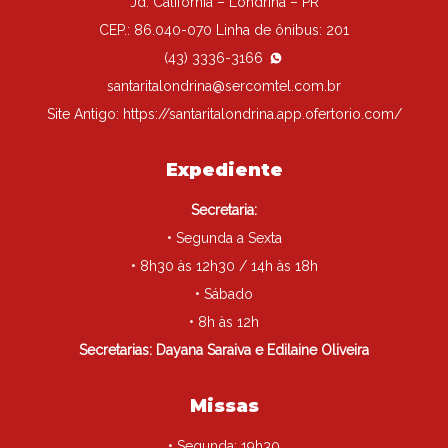
Jd. Califórnia – Londrina – PR
CEP.: 86.040-070 Linha de ônibus: 201
(43) 3336-3166
santaritalondrina@sercomtel.com.br
Site Antigo:
https://santaritalondrina.app.ofertorio.com/
Expediente
Secretaria:
• Segunda a Sexta
• 8h30 às 12h30 / 14h às 18h
• Sábado
• 8h às 12h
Secretarias: Dayana Saraiva e Edilaine Oliveira
Missas
• Segunda: 19h30