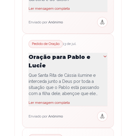
Ler mensagem completa
Enviado por
Anônimo
Pedido de Oração
13 de jul.
Oração para Pablo e
Lucie
Que Santa Rita de Cássia ilumine e
interceda junto a Deus por toda a
situação que o Pablo está passando
com a filha dele, abençoe que ele
consiga fica com ela e que tudo siga
Ler mensagem completa
bem, com a graça do Senhor Jesus
Cristo.
Enviado por
Anônimo