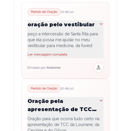
Pedido de Oração
20 de jul.
oração pelo vestibular
peço a intercessão de Santa Rita para
que ela possa me ajudar no meu
vestibular para medicina, da fuvest
Ler mensagem completa
Enviado por
Anônimo
Pedido de Oração
20 de jul.
Oração pela
apresentação de TCC
da Lourrane, da
Oração para que ocorra tudo certo na
apresentação de TCC da Lourrane, da
Carolina e do Gilson
Carolina e do Gilson