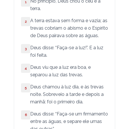
No princípio, Deus criou o céu e a
Salmos
1
terra.
I Macabeus
A terra estava sem forma e vazia; as
2
II Macabeus
trevas cobriam­ o abismo e o Espírito
de Deus pairava sobre as águas.
Provérbios
Deus disse: “Faça-se a luz!”. E a luz
3
Eclesiastes
foi feita.
Cântico dos Cânticos
Deus viu que a luz era boa, e
4
separou a luz das trevas.
Sabedoria
Deus chamou à luz dia, e às trevas
5
Eclesiástico
noite. Sobreveio a tarde e depois a
manhã: foi o primeiro dia.
Isaías
Deus disse: “Faça-se um firmamento
6
Jeremias
entre as águas, e separe ele umas
Lamentações
das ou­tras”.