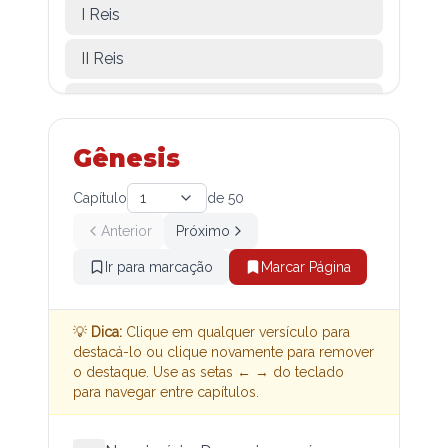
I Reis
II Reis
I Crônicas
II Crônicas
Gênesis
Esdras
Capítulo
1
de
50
Anterior
Próximo
Neemias
Ir para marcação
Marcar Página
Tobias
Judite
💡
Dica:
Clique em qualquer versículo para
destacá-lo ou clique novamente para remover
Ester
o destaque. Use as setas ← → do teclado
para navegar entre capítulos.
Jó