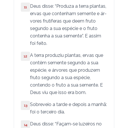
Deus disse: “Produza a terra plan­­tas,
11
Habacuc
ervas que contenham semente e á­r­
vores frutíferas que deem fruto
Sofonias
segundo a sua espécie e o fruto
Ageu
contenha a sua semente”. E assim
foi feito.
Zacarias
A terra pro­duziu plantas, ervas que
12
Malaquias
contêm semente segundo a sua
espécie, e árvores que produzem
São Mateus
fruto segundo a sua espécie,
contendo o fruto a sua semente. E
São Marcos
Deus viu que isso era bom.
São Lucas
Sobreveio a tarde e depois a manhã:
13
São João
foi o terceiro dia.
Atos dos Apóstolos
Deus disse: “Façam-se luzeiros no
14