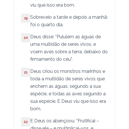
viu que isso era bom.
II Timóteo
Sobreveio a tarde e depois a manhã:
Tito
19
foi o quarto dia.
Filêmon
Deus disse: “Pululem as águas de
20
Hebreus
uma multidão de seres vivos, e
voem aves sobre a terra, debaixo do
São Tiago
firmamento do céu”.
I São Pedro
Deus criou os monstros mari­nhos e
21
toda a multidão de seres vivos que
II São Pedro
enchem as águas, segundo a sua
espécie, e todas as aves segundo a
I São João
sua espécie. E Deus viu que isso era
II São João
bom.
III São João
E Deus os abençoou: “Frutificai –
22
disse ele – e multipli­cai-vos, e