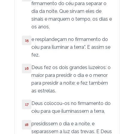
firmamento do céu para separar o
Romanos
dia da noite. Que sirvam eles de
sinais e marquem o tempo, os dias e
I Coríntios
os anos,
II Coríntios
e resplande­çam no firmamento do
15
céu para iluminar a terra”. E assim se
Gálatas
fez.
Efésios
Deus fez os dois grandes luzeiros: o
16
Filipenses
maior para presidir o dia e o menor
para presidir a noite; e fez também
Colossenses
as estrelas.
I Tessalonicenses
Deus colocou-os no firmamento do
17
céu para que iluminassem a terra,
II Tessalonicenses
presidissem o dia e a noite, e
18
I Timóteo
separassem a luz das trevas. E Deus