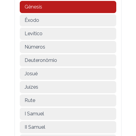
Gênesis
Êxodo
Levítico
Números
Deuteronômio
Josué
Juízes
Rute
I Samuel
II Samuel