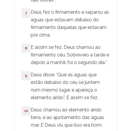
Deus fez o firmamento e separou as
Baruc
7
águas que estavam debaixo do
Ezequiel
firmamento daquelas que estavam
por cima.
Daniel
E assim se fez. Deus chamou ao
8
Oséias
firmamento céu. Sobreveio a tarde e
depois a manhã: foi o segundo dia.*
Joel
Deus disse: “Que as águas que
9
Amós
estão debaixo do céu se juntem
Abdias
num mesmo lugar, e apareça o
elemento árido”. E assim se fez.
Jonas
Deus chamou ao elemento árido
10
Miquéias
terra, e ao ajuntamento das águas
mar. E Deus viu que isso era bom.
Naum