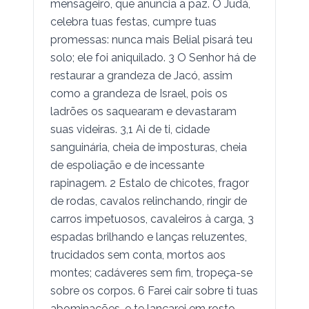
mensageiro, que anuncia a paz. Ó Judá,
celebra tuas festas, cumpre tuas
promessas: nunca mais Belial pisará teu
solo; ele foi aniquilado. 3 O Senhor há de
restaurar a grandeza de Jacó, assim
como a grandeza de Israel, pois os
ladrões os saquearam e devastaram
suas videiras. 3,1 Ai de ti, cidade
sanguinária, cheia de imposturas, cheia
de espoliação e de incessante
rapinagem. 2 Estalo de chicotes, fragor
de rodas, cavalos relinchando, ringir de
carros impetuosos, cavaleiros à carga, 3
espadas brilhando e lanças reluzentes,
trucidados sem conta, mortos aos
montes; cadáveres sem fim, tropeça-se
sobre os corpos. 6 Farei cair sobre ti tuas
abominações, e te lançarei em rosto