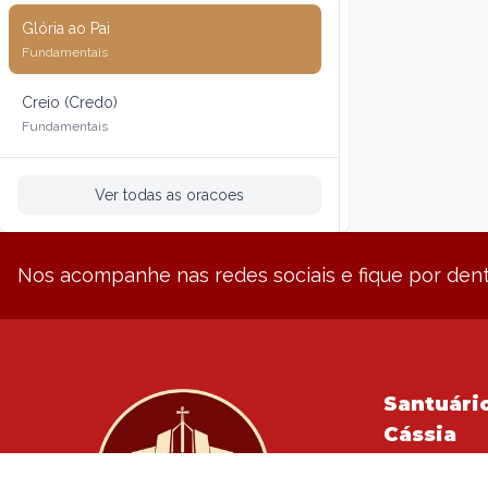
Glória ao Pai
Fundamentais
Creio (Credo)
Fundamentais
Ver todas as oracoes
Nos acompanhe nas redes sociais e fique por dent
Santuário
Cássia
Rua Pedro Abe