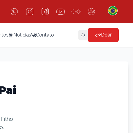
ntos
Notícias
Contato
Doar
Pai
 Filho
to.