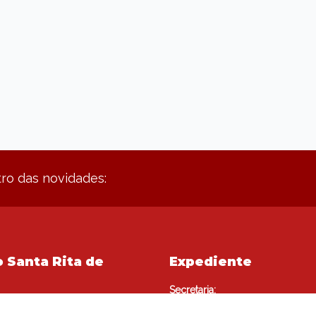
ro das novidades:
 Santa Rita de
Expediente
Secretaria:
lardo, 70
• Segunda a Sexta