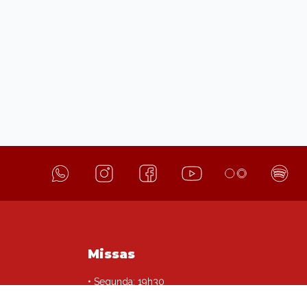
Missas
• Segunda: 19h30
• Terça: 6h15