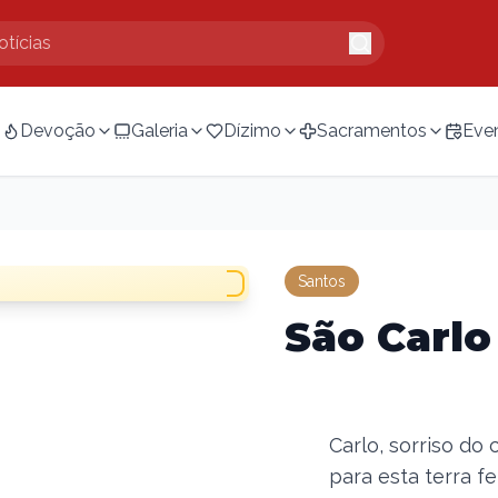
Devoção
Galeria
Dízimo
Sacramentos
Eve
Santos
São Carlo
Carlo, sorriso do 
para esta terra f