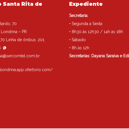
 Santa Rita de
Expediente
Secretaria:
lardo, 70
• Segunda a Sexta
– Londrina – PR
• 8h30 às 12h30 / 14h às 18h
70 Linha de ônibus: 201
• Sábado
6
• 8h às 12h
rina@sercomtel.com.br
Secretarias: Dayana Saraiva e Edi
talondrina.app.ofertorio.com/