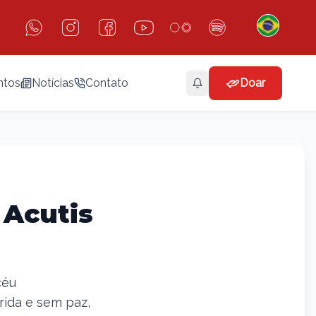
ntos
Notícias
Contato
Doar
 Acutis
céu
erida e sem paz,