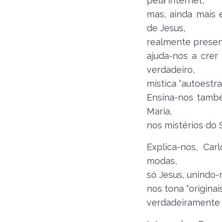
pela internet,
mas, ainda mais 
de Jesus,
realmente presen
ajuda-nos a crer 
verdadeiro,
mística “autoestr
Ensina-nos tamb
Maria,
nos mistérios do 
Explica-nos, Car
modas,
só Jesus, unindo-n
nos tona “originai
verdadeiramente l