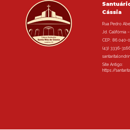
Santuário
Cássia
Rua Pedro Abe
Jd. Califórnia 
CEP.: 86.040-0
(43) 3336-316
santaritalond
Site Antigo:
https://santari