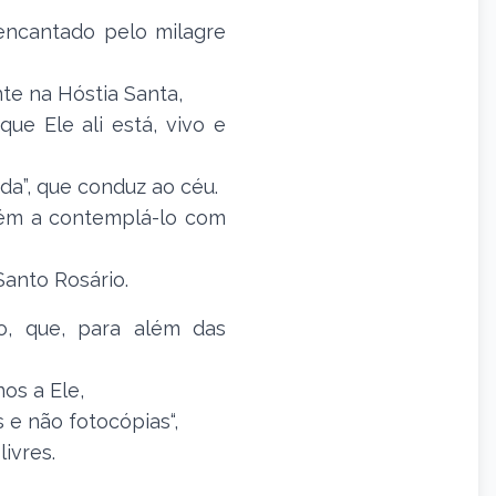
encantado pelo milagre
te na Hóstia Santa
,
que Ele ali está, vivo e
ada”, que conduz ao céu.
ém a contemplá-lo com
Santo Rosário.
lo, que, para além das
os a Ele,
s e não fotocópias“,
ivres.