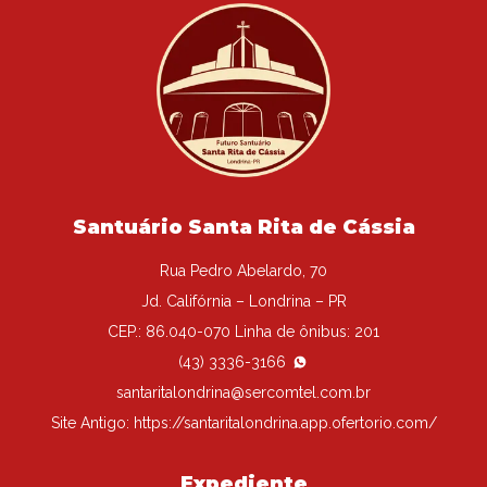
Santuário Santa Rita de Cássia
Rua Pedro Abelardo, 70
Jd. Califórnia – Londrina – PR
CEP.: 86.040-070 Linha de ônibus: 201
(43) 3336-3166
santaritalondrina@sercomtel.com.br
Site Antigo:
https://santaritalondrina.app.ofertorio.com/
Expediente